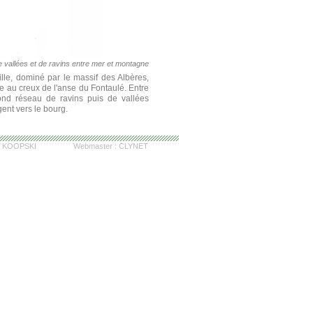
de vallées et de ravins entre mer et montagne
lle, dominé par le massif des Albères,
ée au creux de l'anse du Fontaulé. Entre
nd réseau de ravins puis de vallées
ent vers le bourg.
:
KOOPSKI
Webmaster :
CLYNET