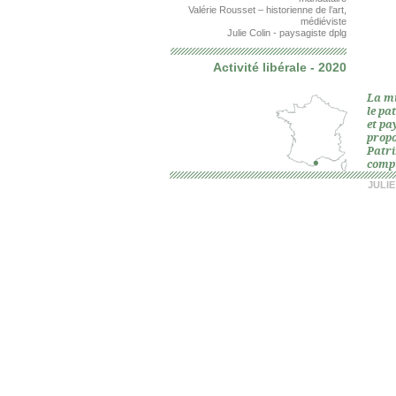
Valérie Rousset – historienne de l’art,
médiéviste
Julie Colin - paysagiste dplg
Activité libérale - 2020
La mi
le pa
et pa
propo
Patr
compt
JULI