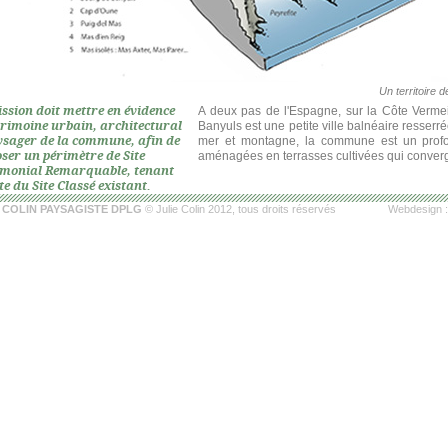
Un territoire 
ssion doit mettre en évidence
A deux pas de l'Espagne, sur la Côte Vermei
trimoine urbain, architectural
Banyuls est une petite ville balnéaire resserr
ysager de la commune, afin de
mer et montagne, la commune est un profo
ser un périmètre de Site
aménagées en terrasses cultivées qui converg
imonial Remarquable, tenant
e du Site Classé existant.
E COLIN PAYSAGISTE DPLG
© Julie Colin 2012, tous droits réservés
Webdesign 